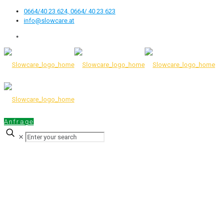
0664/40 23 624, 0664/ 40 23 623
info@slowcare.at
Anfrage
✕
SENIORENPFLEGE VON DER
SICHT DES RECHTES IN DER
SLOWAKISCHEN REPUBLIK